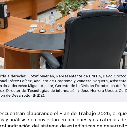
uierda a derecha: Jozef Maeriën, Representante de UNFPA, David Orozco
eonel Pérez Laínez, Analista de Programa y Vanessa Noguera, Asistent
erda a derecha: Miguel Aguilar, Gerente de la División Estadística del B
ez, Director de Tecnologías de información y Jose Herrera Ubeda, Co-Di
ón de Desarrollo (INIDE).
encuentran elaborando el Plan de Trabajo 2026, el que 
s y análisis se conviertan en acciones y estrategias de 
profundización del sistema de estadísticas de desarrollo