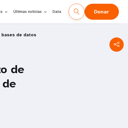
Donar
os
Últimas noticias
Data
e bases de datos
to de
 de