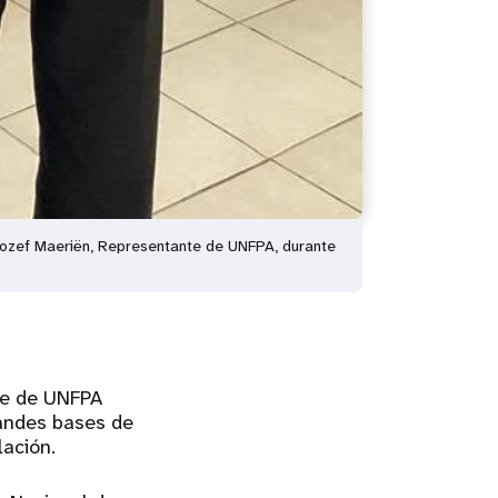
 Jozef Maeriën, Representante de UNFPA, durante
rte de UNFPA
randes bases de
lación.